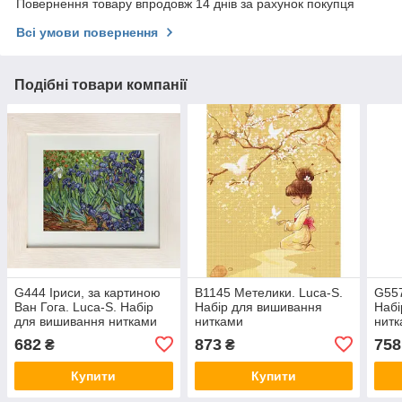
Повернення товару впродовж 14 днів за рахунок покупця
Всі умови повернення
Подібні товари компанії
G444 Іриси, за картиною
B1145 Метелики. Luca-S.
G557
Ван Гога. Luca-S. Набір
Набір для вишивання
Набі
для вишивання нитками
нитками
нит
682
873
758
₴
₴
Купити
Купити