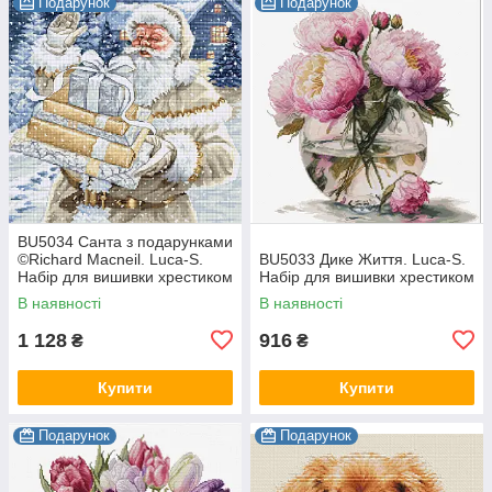
Подарунок
Подарунок
BU5034 Санта з подарунками
©Richard Macneil. Luca-S.
BU5033 Дике Життя. Luca-S.
Набір для вишивки хрестиком
Набір для вишивки хрестиком
В наявності
В наявності
1 128
916
₴
₴
Купити
Купити
Подарунок
Подарунок