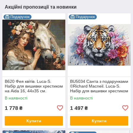
Акційні пропозиції та новинки
Подарунок
Подарунок
B620 Фея квітів. Luca-S.
BU5034 Санта з подарунками
Набір для вишивки хрестиком
©Richard Macneil. Luca-S.
на Aida 16, 44х35 см.
Набір для вишивки хрестиком
В наявності
В наявності
1 778
1 497
₴
₴
Купити
Купити