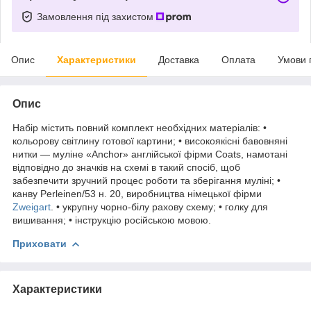
Замовлення під захистом
Опис
Характеристики
Доставка
Оплата
Умови 
Опис
Набір містить повний комплект необхідних матеріалів: •
кольорову світлину готової картини; • високоякісні бавовняні
нитки — муліне «Anchor» англійської фірми Coats, намотані
відповідно до значків на схемі в такий спосіб, щоб
забезпечити зручний процес роботи та зберігання муліні; •
канву Perleinen/53 н. 20, виробництва німецької фірми
Zweigart
. • укрупну чорно-білу рахову схему; • голку для
вишивання; • інструкцію російською мовою.
Приховати
Характеристики