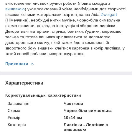
виготовлення листівок ручної роботи (повна складка з
вишивкою
) укомплектований усіма необхідними для творчості
високоякісними матеріалами: картон, канва Aida
Zweigart
(Німеччина), необхідні нитки муліне, чорно-біла символьна
схема вишивки, докладна інструкція зі збирання листівки.
Декоративні матеріали: стрічки, бантики, ґудзики, мереживо,
тасьма та готова вишивка кріплюватися за допомогою
двостороннього скотчу, який також йде в комплекті. Зі
зворотного боку вишивки клеїтися картонка в колір листівки, у
такий спосіб роблячи виворот акуратною.
Приховати
Характеристики
Користувальницькі характеристики
Зашивання
Часткова
Схема
Чорно-біла символьна
Розмір
10x14 см
Категорія
Листівки - Листівки з
вишивкою