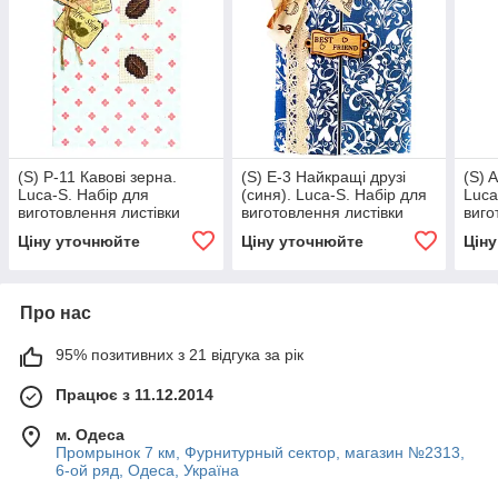
(S) P-11 Кавові зерна.
(S) E-3 Найкращі друзі
(S) 
Luca-S. Набір для
(синя). Luca-S. Набір для
Luca
виготовлення листівки
виготовлення листівки
виго
повний збірка з вишивкою
повний збірка без вишивки
повн
Ціну уточнюйте
Ціну уточнюйте
Цін
Про нас
95% позитивних з 21 відгука за рік
Працює з 11.12.2014
м. Одеса
Промрынок 7 км, Фурнитурный сектор, магазин №2313,
6-ой ряд, Одеса, Україна