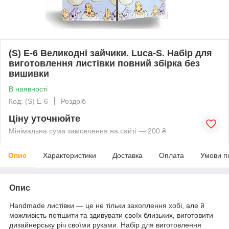
(S) E-6 Великодні зайчики. Luca-S. Набір для
виготовлення листівки повний збірка без
вишивки
В наявності
Код: (S) E-6
Роздріб
Ціну уточнюйте
Мінімальна сума замовлення на сайті — 200 ₴
Опис
Характеристики
Доставка
Оплата
Умови п
Опис
Handmade листівки — це не тільки захоплення хобі, але й
можливість потішити та здивувати своїх близьких, виготовити
дизайнерську річ своїми руками. Набір для виготовлення