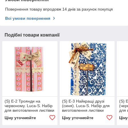
Повернення товару впродовж 14 днів за рахунок покупця
Всі умови повернення
Подібні товари компанії
(S) E-2 Троянди на
(S) E-3 Найкращі друзі
(S) 
червоному. Luca-S. Набір
(синя). Luca-S. Набір для
(чер
для виготовлення листівки
виготовлення листівки
для 
повний збірка без вишивки
повний збірка без вишивки
повн
Ціну уточнюйте
Ціну уточнюйте
Цін