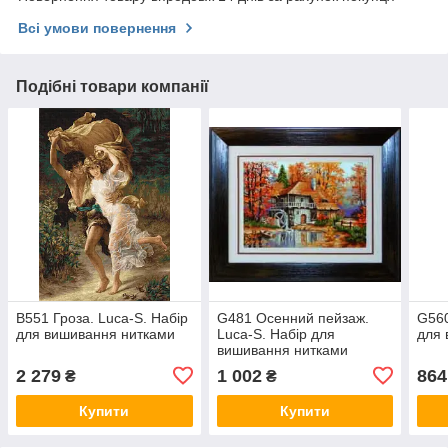
Всі умови повернення
Подібні товари компанії
B551 Гроза. Luca-S. Набір
G481 Осенний пейзаж.
G560
для вишивання нитками
Luca-S. Набір для
для 
вишивання нитками
2 279
1 002
864
₴
₴
Купити
Купити