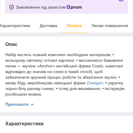
Замовлення під захистом
Характеристики
Доставка
Оплата
Умови повернення
Опис
Набір містить повний комплект необхідних матеріалів: •
кольорову світлину готової картини; • високоякісні бавовняні
нитки — муліне «Anchor» англійської фірми Coats, намотані
відповідно до значків на схемі в такий спосіб, щоб
забезпечити зручний процес роботи та зберігання муліні; •
канву Аїду, виробництва німецької фірми
Zweigart
. • укрупну
чорно-білу рахову схему; • голку для вишивання; • інструкцію
російською мовою.
Приховати
Характеристики