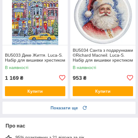
BU5034 Санта з подарунками
BU5033 Дике Життя. Luca-S.
©Richard Macneil. Luca-S.
Набір для вишивки хрестиком
Набір для вишивки хрестиком
В наявності
В наявності
1 169
953
₴
₴
Купити
Купити
Показати ще
Про нас
95% позитивних з 21 відгука за рік