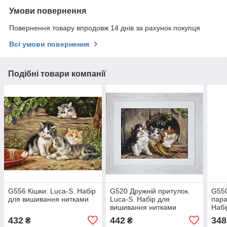
Умови повернення
Повернення товару впродовж 14 днів за рахунок покупця
Всі умови повернення
Подібні товари компанії
G556 Кішки. Luca-S. Набір
G520 Дружній притулок.
G550
для вишивання нитками
Luca-S. Набір для
пара
вишивання нитками
Набі
нит
432
442
348
₴
₴