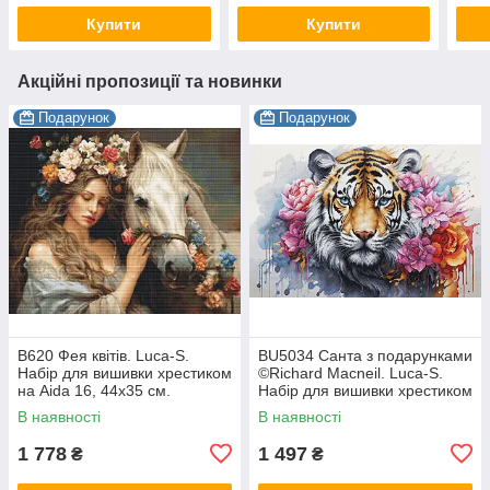
Купити
Купити
Акційні пропозиції та новинки
Подарунок
Подарунок
B620 Фея квітів. Luca-S.
BU5034 Санта з подарунками
Набір для вишивки хрестиком
©Richard Macneil. Luca-S.
на Aida 16, 44х35 см.
Набір для вишивки хрестиком
В наявності
В наявності
1 778
1 497
₴
₴