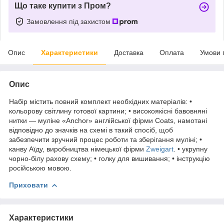
Що таке купити з Пром?
Замовлення під захистом
Опис
Характеристики
Доставка
Оплата
Умови 
Опис
Набір містить повний комплект необхідних матеріалів: •
кольорову світлину готової картини; • високоякісні бавовняні
нитки — муліне «Anchor» англійської фірми Coats, намотані
відповідно до значків на схемі в такий спосіб, щоб
забезпечити зручний процес роботи та зберігання муліні; •
канву Аїду, виробництва німецької фірми
Zweigart
. • укрупну
чорно-білу рахову схему; • голку для вишивання; • інструкцію
російською мовою.
Приховати
Характеристики