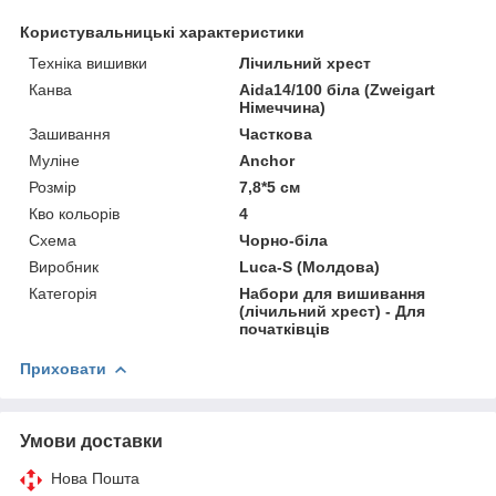
Користувальницькі характеристики
Техніка вишивки
Лічильний хрест
Канва
Aida14/100 біла (Zweigart
Німеччина)
Зашивання
Часткова
Муліне
Anchor
Розмір
7,8*5 см
Кво кольорів
4
Схема
Чорно-біла
Виробник
Luca-S (Молдова)
Категорія
Набори для вишивання
(лічильний хрест) - Для
початківців
Приховати
Умови доставки
Нова Пошта