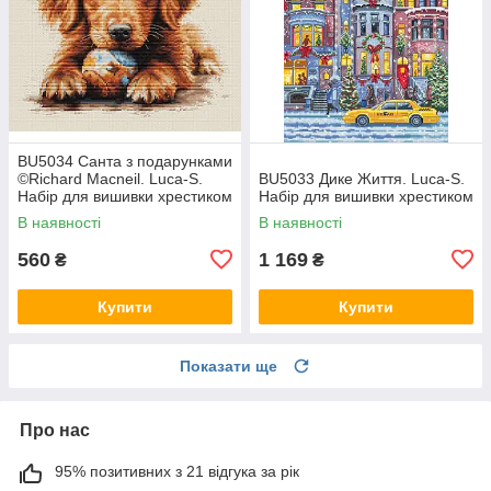
BU5034 Санта з подарунками
©Richard Macneil. Luca-S.
BU5033 Дике Життя. Luca-S.
Набір для вишивки хрестиком
Набір для вишивки хрестиком
В наявності
В наявності
560
1 169
₴
₴
Купити
Купити
Показати ще
Про нас
95% позитивних з 21 відгука за рік