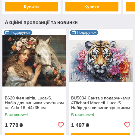
Купити
Купити
Акційні пропозиції та новинки
Подарунок
Подарунок
B620 Фея квітів. Luca-S.
BU5034 Санта з подарунками
Набір для вишивки хрестиком
©Richard Macneil. Luca-S.
на Aida 16, 44х35 см.
Набір для вишивки хрестиком
В наявності
В наявності
1 778
1 497
₴
₴