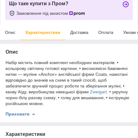
Що таке купити з Пром?
Замовлення під захистом
Опис
Характеристики
Доставка
Оплата
Умови 
Опис
Набір містить повний комплект необхідних матеріалів: •
кольорову світлину готової картини; • високоякісні бавовняні
нитки — муліне «Anchor» англійської фірми Coats, намотані
відповідно до значків на схемі в такий спосіб, щоб
забезпечити зручний процес роботи та зберігання муліні; •
канву Аїду, виробництва німецької фірми
Zweigart
. • укрупну
чорно-білу рахову схему; • голку для вишивання; • інструкцію
російською мовою.
Приховати
Характеристики