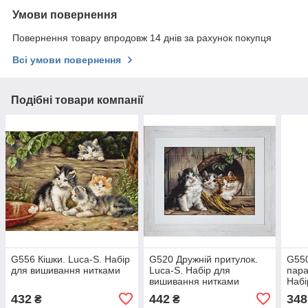
Умови повернення
Повернення товару впродовж 14 днів за рахунок покупця
Всі умови повернення
Подібні товари компанії
G556 Кішки. Luca-S. Набір
G520 Дружній притулок.
G550
для вишивання нитками
Luca-S. Набір для
пара
вишивання нитками
Набі
нит
432
442
348
₴
₴