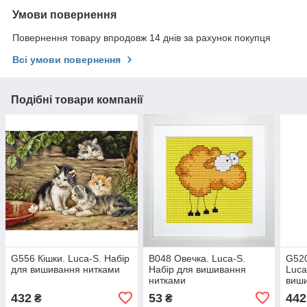
Умови повернення
Повернення товару впродовж 14 днів за рахунок покупця
Всі умови повернення
Подібні товари компанії
G556 Кішки. Luca-S. Набір
B048 Овечка. Luca-S.
G520
для вишивання нитками
Набір для вишивання
Luca
нитками
виш
432
53
442
₴
₴