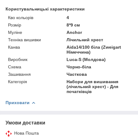
Користувальницькі характеристики
Кво кольорів
4
Розмір
8*9 см
Муліне
Anchor
Техніка вишивки
Лічильний хрест
Канва
Aida14/100 біла (Zweigart
Німеччина)
Виробник
Luca-S (Молдова)
Схема
Чорно-біла
Зашивання
Часткова
Категорія
Набори для вишивання
(лічильний хрест) - Для
початківців
Приховати
Умови доставки
Нова Пошта