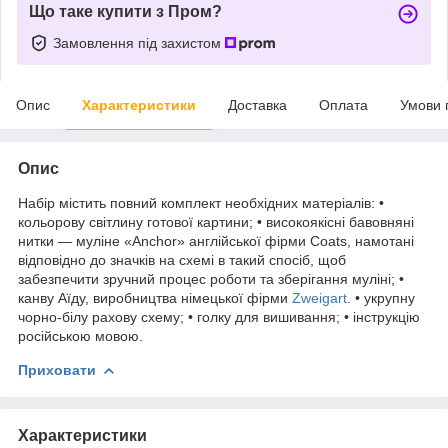
Що таке купити з Пром?
Замовлення під захистом
Опис
Характеристики
Доставка
Оплата
Умови 
Опис
Набір містить повний комплект необхідних матеріалів: •
кольорову світлину готової картини; • високоякісні бавовняні
нитки — муліне «Anchor» англійської фірми Coats, намотані
відповідно до значків на схемі в такий спосіб, щоб
забезпечити зручний процес роботи та зберігання муліні; •
канву Аїду, виробництва німецької фірми
Zweigart
. • укрупну
чорно-білу рахову схему; • голку для вишивання; • інструкцію
російською мовою.
Приховати
Характеристики