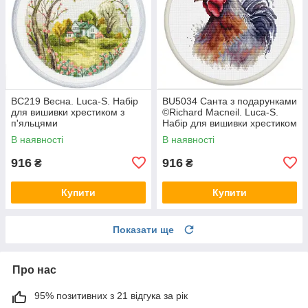
BC219 Весна. Luca-S. Набір
BU5034 Санта з подарунками
для вишивки хрестиком з
©Richard Macneil. Luca-S.
п'яльцями
Набір для вишивки хрестиком
В наявності
В наявності
916
916
₴
₴
Купити
Купити
Показати ще
Про нас
95% позитивних з 21 відгука за рік