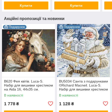
Купити
Купити
Акційні пропозиції та новинки
Подарунок
Подарунок
B620 Фея квітів. Luca-S.
BU5034 Санта з подарунками
Набір для вишивки хрестиком
©Richard Macneil. Luca-S.
на Aida 16, 44х35 см.
Набір для вишивки хрестиком
В наявності
В наявності
1 778
1 128
₴
₴