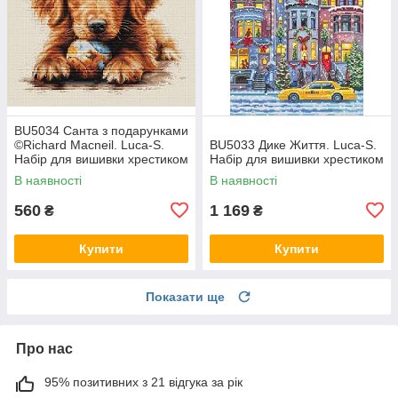
BU5034 Санта з подарунками
©Richard Macneil. Luca-S.
BU5033 Дике Життя. Luca-S.
Набір для вишивки хрестиком
Набір для вишивки хрестиком
В наявності
В наявності
560
1 169
₴
₴
Купити
Купити
Показати ще
Про нас
95% позитивних з 21 відгука за рік