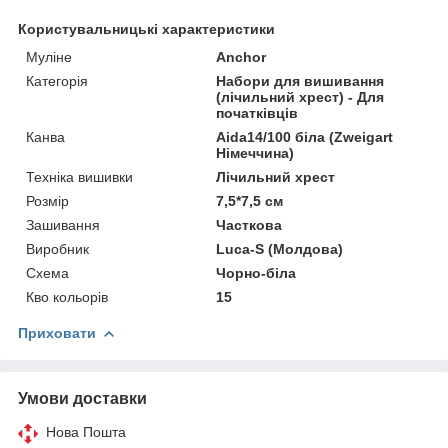
Користувальницькі характеристики
Муліне
Anchor
Категорія
Набори для вишивання
(лічильний хрест) - Для
початківців
Канва
Aida14/100 біла (Zweigart
Німеччина)
Техніка вишивки
Лічильний хрест
Розмір
7,5*7,5 см
Зашивання
Часткова
Виробник
Luca-S (Молдова)
Схема
Чорно-біла
Кво кольорів
15
Приховати
Умови доставки
Нова Пошта