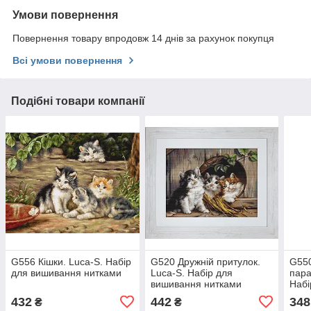
Умови повернення
Повернення товару впродовж 14 днів за рахунок покупця
Всі умови повернення
Подібні товари компанії
G556 Кішки. Luca-S. Набір
G520 Дружній притулок.
G550
для вишивання нитками
Luca-S. Набір для
пара
вишивання нитками
Набі
нит
432
442
348
₴
₴