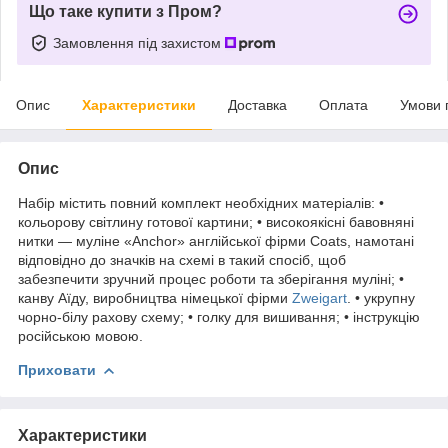
Що таке купити з Пром?
Замовлення під захистом
Опис
Характеристики
Доставка
Оплата
Умови 
Опис
Набір містить повний комплект необхідних матеріалів: •
кольорову світлину готової картини; • високоякісні бавовняні
нитки — муліне «Anchor» англійської фірми Coats, намотані
відповідно до значків на схемі в такий спосіб, щоб
забезпечити зручний процес роботи та зберігання муліні; •
канву Аїду, виробництва німецької фірми
Zweigart
. • укрупну
чорно-білу рахову схему; • голку для вишивання; • інструкцію
російською мовою.
Приховати
Характеристики