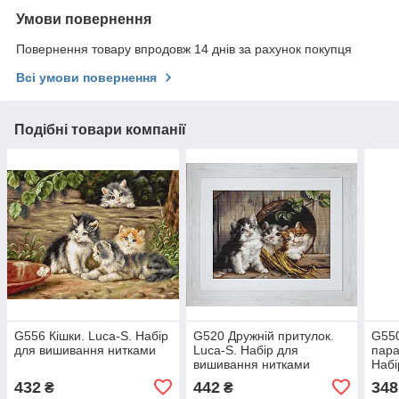
Умови повернення
Повернення товару впродовж 14 днів за рахунок покупця
Всі умови повернення
Подібні товари компанії
G556 Кішки. Luca-S. Набір
G520 Дружній притулок.
G550
для вишивання нитками
Luca-S. Набір для
пара
вишивання нитками
Набі
нит
432
442
348
₴
₴