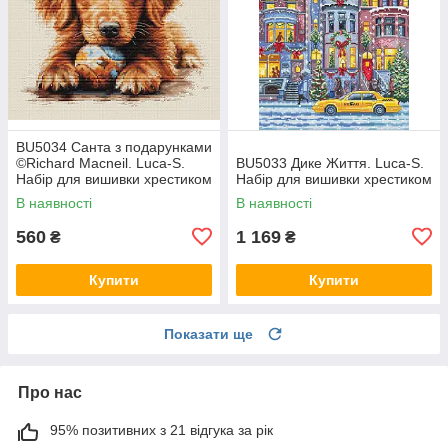
BU5034 Санта з подарунками
©Richard Macneil. Luca-S.
BU5033 Дике Життя. Luca-S.
Набір для вишивки хрестиком
Набір для вишивки хрестиком
В наявності
В наявності
560
1 169
₴
₴
Купити
Купити
Показати ще
Про нас
95% позитивних з 21 відгука за рік