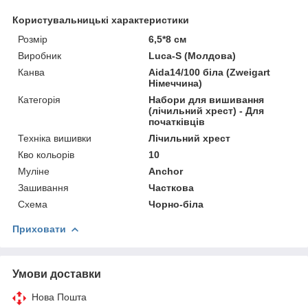
Користувальницькі характеристики
Розмір
6,5*8 см
Виробник
Luca-S (Молдова)
Канва
Aida14/100 біла (Zweigart
Німеччина)
Категорія
Набори для вишивання
(лічильний хрест) - Для
початківців
Техніка вишивки
Лічильний хрест
Кво кольорів
10
Муліне
Anchor
Зашивання
Часткова
Схема
Чорно-біла
Приховати
Умови доставки
Нова Пошта