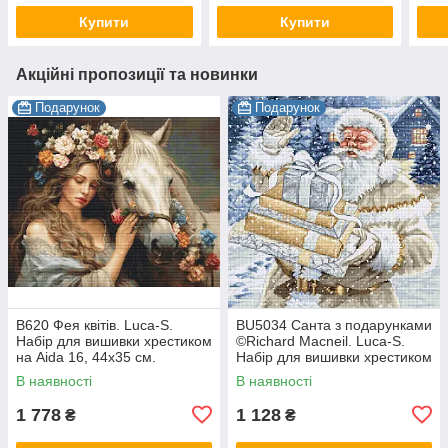
Купити
Купити
Акційні пропозиції та новинки
Подарунок
Подарунок
B620 Фея квітів. Luca-S.
BU5034 Санта з подарунками
Набір для вишивки хрестиком
©Richard Macneil. Luca-S.
на Aida 16, 44х35 см.
Набір для вишивки хрестиком
В наявності
В наявності
1 778
1 128
₴
₴