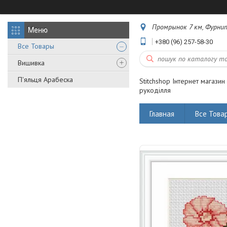
Промрынок 7 км, Фурнит
+380 (96) 257-58-30
Все Товары
Вишивка
П'яльця Арабеска
Stitchshop Інтернет магазин
рукоділля
Главная
Все Това