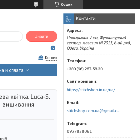
Кошик
Контакти
Знайти
Промрынок 7 км, Фурнитурный
сектор, магазин №2313, 6-ой ряд,
Одеса, Україна
Кошик
+380 (96) 257-58-30
ка и оплата
https://stitchshop.in.ua/ua/
ва квітка. Luca-S.
я вишивання
stitchshop.com.ua@gmail.com
0937828061
дріб