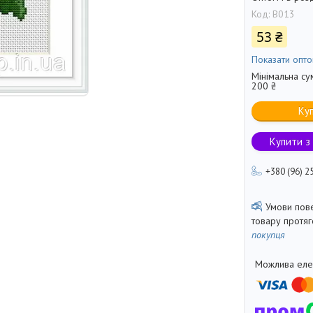
Код:
B013
53 ₴
Показати опто
Мінімальна су
200 ₴
Ку
Купити з
+380 (96) 2
товару протя
покупця