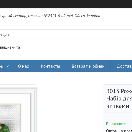
урный сектор, магазин №2313, 6-ой ряд, Одеса, Україна
 вишивки та
ры
О нас
Контакты
Возврат и обмен
Достав
B013 Роже
Набір дл
нитками
В наявності
Оптом і в роз