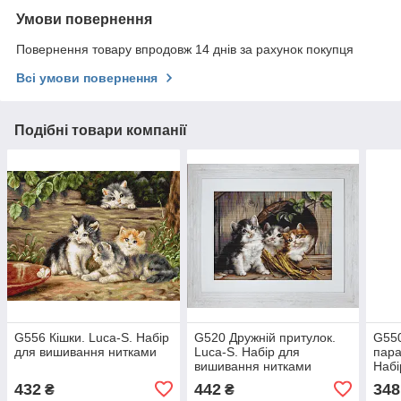
Умови повернення
Повернення товару впродовж 14 днів за рахунок покупця
Всі умови повернення
Подібні товари компанії
G556 Кішки. Luca-S. Набір
G520 Дружній притулок.
G550
для вишивання нитками
Luca-S. Набір для
пара
вишивання нитками
Набі
нит
432
442
348
₴
₴