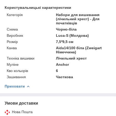
Користувальницькі характеристики
Категорія
Набори для вишивання
(лічильний хрест) - Для
початківців
Схема
Чорно-біла
Виробник
Luca-S (Молдова)
Розмір
7,5*9,5 см
Канва
Aida14/100 біла (Zweigart
Німеччина)
Техніка вишивки
Лічильний хрест
Муліне
Anchor
Кво кольорів
6
Зашивання
Часткова
Приховати
Умови доставки
Нова Пошта