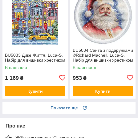
BU5034 Санта з подарунками
BU5033 Дике Життя. Luca-S.
©Richard Macneil. Luca-S.
Набір для вишивки хрестиком
Набір для вишивки хрестиком
В наявності
В наявності
1 169
953
₴
₴
Купити
Купити
Показати ще
Про нас
95% позитивних з 21 відгука за рік