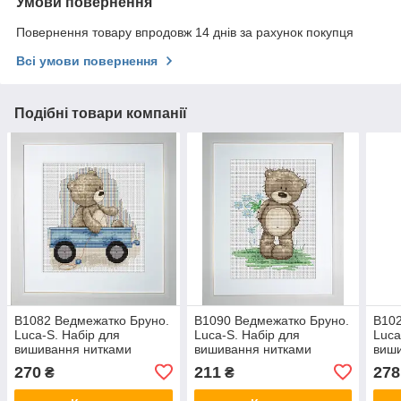
Умови повернення
Повернення товару впродовж 14 днів за рахунок покупця
Всі умови повернення
Подібні товари компанії
B1082 Ведмежатко Бруно.
B1090 Ведмежатко Бруно.
B102
Luca-S. Набір для
Luca-S. Набір для
Luca
вишивання нитками
вишивання нитками
виш
270
211
278
₴
₴