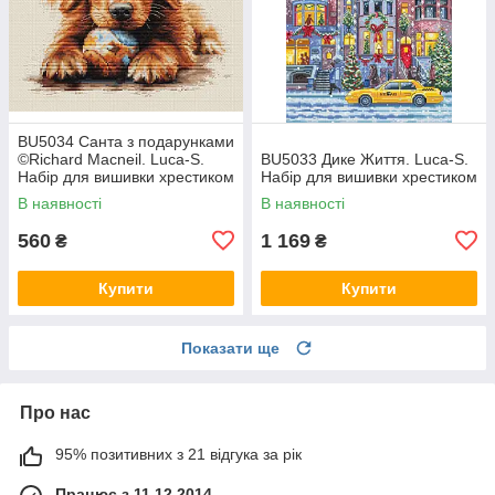
BU5034 Санта з подарунками
©Richard Macneil. Luca-S.
BU5033 Дике Життя. Luca-S.
Набір для вишивки хрестиком
Набір для вишивки хрестиком
В наявності
В наявності
560
1 169
₴
₴
Купити
Купити
Показати ще
Про нас
95% позитивних з 21 відгука за рік
Працює з 11.12.2014