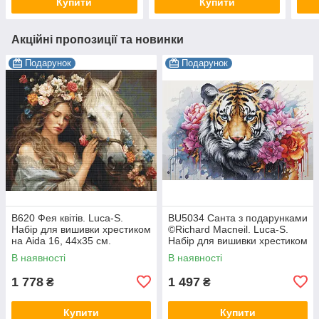
Купити
Купити
Акційні пропозиції та новинки
Подарунок
Подарунок
B620 Фея квітів. Luca-S.
BU5034 Санта з подарунками
Набір для вишивки хрестиком
©Richard Macneil. Luca-S.
на Aida 16, 44х35 см.
Набір для вишивки хрестиком
В наявності
В наявності
1 778
1 497
₴
₴
Купити
Купити