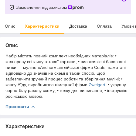
Замовлення під захистом
Опис
Характеристики
Доставка
Оплата
Умови 
Опис
Набір містить повний комплект необхідних матеріалів: •
кольорову світлину готової картини; • високоякісні бавовняні
нитки — муліне «Anchor» англійської фірми Coats, намотані
відповідно до значків на схемі в такий спосіб, щоб
забезпечити зручний процес роботи та зберігання муліні; •
канву Аїду, виробництва німецької фірми
Zweigart
. • укрупну
чорно-білу рахову схему; • голку для вишивання; • інструкцію
російською мовою.
Приховати
Характеристики