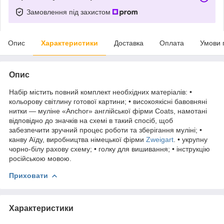
Замовлення під захистом
Опис
Характеристики
Доставка
Оплата
Умови 
Опис
Набір містить повний комплект необхідних матеріалів: •
кольорову світлину готової картини; • високоякісні бавовняні
нитки — муліне «Anchor» англійської фірми Coats, намотані
відповідно до значків на схемі в такий спосіб, щоб
забезпечити зручний процес роботи та зберігання муліні; •
канву Аїду, виробництва німецької фірми
Zweigart
. • укрупну
чорно-білу рахову схему; • голку для вишивання; • інструкцію
російською мовою.
Приховати
Характеристики