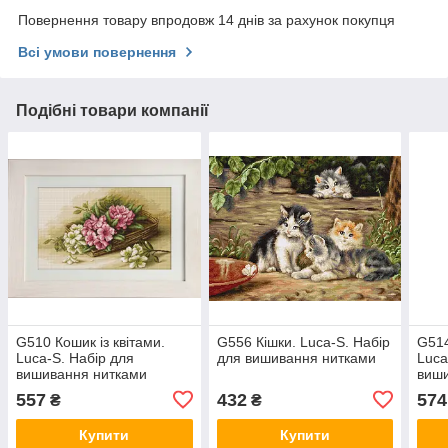
Повернення товару впродовж 14 днів за рахунок покупця
Всі умови повернення
Подібні товари компанії
G510 Кошик із квітами.
G556 Кішки. Luca-S. Набір
G514
Luca-S. Набір для
для вишивання нитками
Luca
вишивання нитками
виш
557
432
574
₴
₴
Купити
Купити