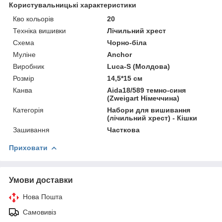
Користувальницькі характеристики
Кво кольорів
20
Техніка вишивки
Лічильний хрест
Схема
Чорно-біла
Муліне
Anchor
Виробник
Luca-S (Молдова)
Розмір
14,5*15 см
Канва
Aida18/589 темно-синя
(Zweigart Німеччина)
Категорія
Набори для вишивання
(лічильний хрест) - Кішки
Зашивання
Часткова
Приховати
Умови доставки
Нова Пошта
Самовивіз