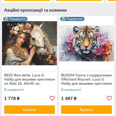
Акційні пропозиції та новинки
Подарунок
Подарунок
B620 Фея квітів. Luca-S.
BU5034 Санта з подарунками
Набір для вишивки хрестиком
©Richard Macneil. Luca-S.
на Aida 16, 44х35 см.
Набір для вишивки хрестиком
В наявності
В наявності
1 778
1 497
₴
₴
Купити
Купити