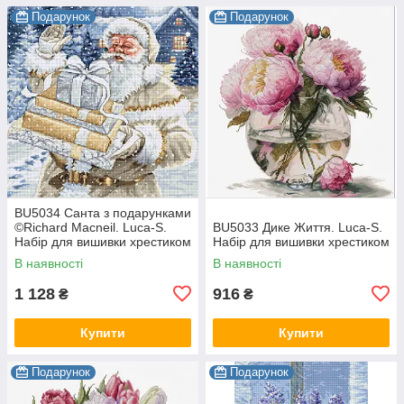
Подарунок
Подарунок
BU5034 Санта з подарунками
©Richard Macneil. Luca-S.
BU5033 Дике Життя. Luca-S.
Набір для вишивки хрестиком
Набір для вишивки хрестиком
В наявності
В наявності
1 128
916
₴
₴
Купити
Купити
Подарунок
Подарунок