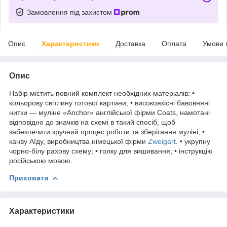
Замовлення під захистом
Опис
Характеристики
Доставка
Оплата
Умови 
Опис
Набір містить повний комплект необхідних матеріалів: •
кольорову світлину готової картини; • високоякісні бавовняні
нитки — муліне «Anchor» англійської фірми Coats, намотані
відповідно до значків на схемі в такий спосіб, щоб
забезпечити зручний процес роботи та зберігання муліні; •
канву Аїду, виробництва німецької фірми
Zweigart
. • укрупну
чорно-білу рахову схему; • голку для вишивання; • інструкцію
російською мовою.
Приховати
Характеристики