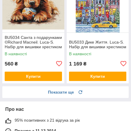
BU5034 Санта з подарунками
©Richard Macneil. Luca-S.
BU5033 Дике Життя. Luca-S.
Набір для вишивки хрестиком
Набір для вишивки хрестиком
В наявності
В наявності
560
1 169
₴
₴
Купити
Купити
Показати ще
Про нас
95% позитивних з 21 відгука за рік
Працює з 11.12.2014