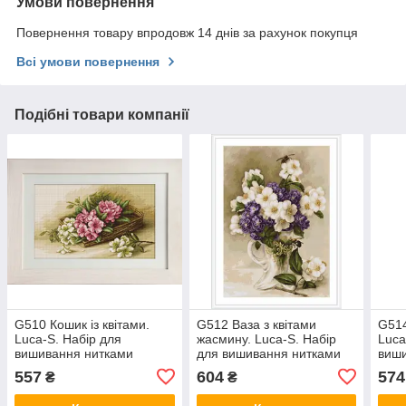
Умови повернення
Повернення товару впродовж 14 днів за рахунок покупця
Всі умови повернення
Подібні товари компанії
G510 Кошик із квітами.
G512 Ваза з квітами
G514
Luca-S. Набір для
жасмину. Luca-S. Набір
Luca
вишивання нитками
для вишивання нитками
виш
557
604
574
₴
₴