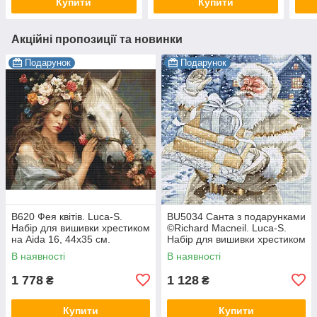
Купити
Купити
Акційні пропозиції та новинки
Подарунок
Подарунок
B620 Фея квітів. Luca-S.
BU5034 Санта з подарунками
Набір для вишивки хрестиком
©Richard Macneil. Luca-S.
на Aida 16, 44х35 см.
Набір для вишивки хрестиком
В наявності
В наявності
1 778
1 128
₴
₴
Купити
Купити