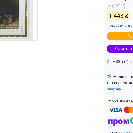
Код:
B513
1 443 ₴
Показати опто
Ку
Купити з
+380 (96) 2
товару протя
покупця