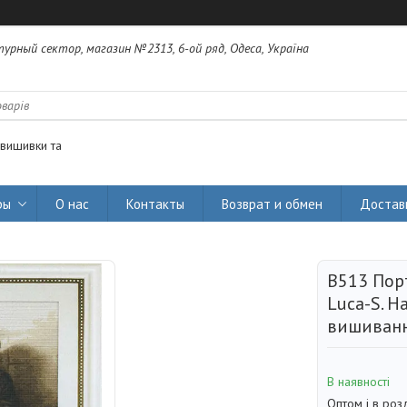
урный сектор, магазин №2313, 6-ой ряд, Одеса, Україна
 вишивки та
ры
О нас
Контакты
Возврат и обмен
Достав
B513 Пор
Luca-S. Н
вишиванн
В наявності
Оптом і в роз