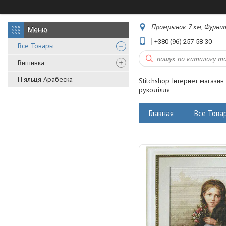
Промрынок 7 км, Фурнит
+380 (96) 257-58-30
Все Товары
Вишивка
П'яльця Арабеска
Stitchshop Інтернет магазин
рукоділля
Главная
Все Това