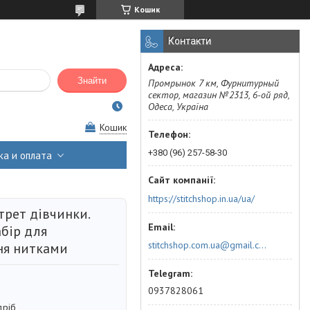
Кошик
Контакти
Знайти
Промрынок 7 км, Фурнитурный
сектор, магазин №2313, 6-ой ряд,
Одеса, Україна
Кошик
+380 (96) 257-58-30
ка и оплата
https://stitchshop.in.ua/ua/
трет дівчинки.
абір для
stitchshop.com.ua@gmail.com
я нитками
0937828061
дріб