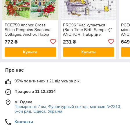
PCE750 Anchor Cross
FRC96 "Час купається
PCE0
Stitch Penguins Seasonal
(Bath Time Birth Sampler)"
міст
Cottages. Anchor. Набір
ANCHOR. Набір для
ANC
для вишивання ниткою
вишивання нитками
виш
772
231
649
₴
₴
Купити
Купити
Про нас
95% позитивних з 21 відгука за рік
Працює з 11.12.2014
м. Одеса
Промрынок 7 км, Фурнитурный сектор, магазин №2313,
6-ой ряд, Одеса, Україна
Контакти