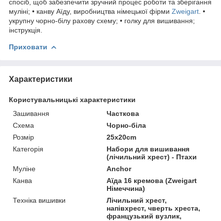
спосіб, щоб забезпечити зручний процес роботи та зберігання
муліні; • канву Аїду, виробництва німецької фірми
Zweigart
. •
укрупну чорно-білу рахову схему; • голку для вишивання;
інструкція.
Приховати
Характеристики
Користувальницькі характеристики
Зашивання
Часткова
Схема
Чорно-біла
Розмір
25x20cm
Категорія
Набори для вишивання
(лічильний хрест) - Птахи
Муліне
Anchor
Канва
Аїда 16 кремова (Zweigart
Німеччина)
Техніка вишивки
Лічильний хрест,
напівхрест, чверть хреста,
французький вузлик,