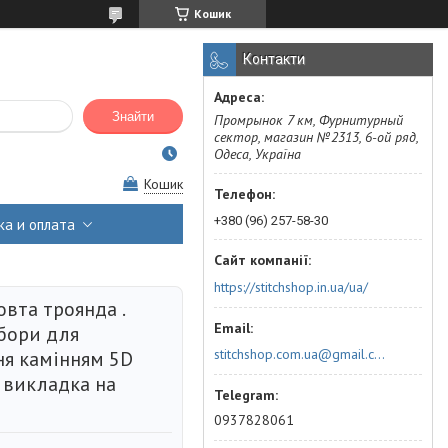
Кошик
Контакти
Знайти
Промрынок 7 км, Фурнитурный
сектор, магазин №2313, 6-ой ряд,
Одеса, Україна
Кошик
+380 (96) 257-58-30
ка и оплата
https://stitchshop.in.ua/ua/
вта троянда .
абори для
stitchshop.com.ua@gmail.com
я камінням 5D
 викладка на
0937828061