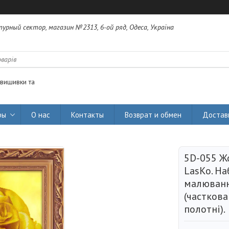
урный сектор, магазин №2313, 6-ой ряд, Одеса, Україна
 вишивки та
ры
О нас
Контакты
Возврат и обмен
Достав
5D-055 Жо
LasKo. Н
малюванн
(часткова
полотні).