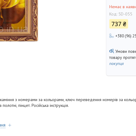
Немає в наявн
Код:
5D-055
737 ₴
+380 (96) 2
товару протя
покупця
 каміння з номерами за кольорами, ключ переведення номерів за кольо
олотні, пінцет. Російська інструкція.
ння