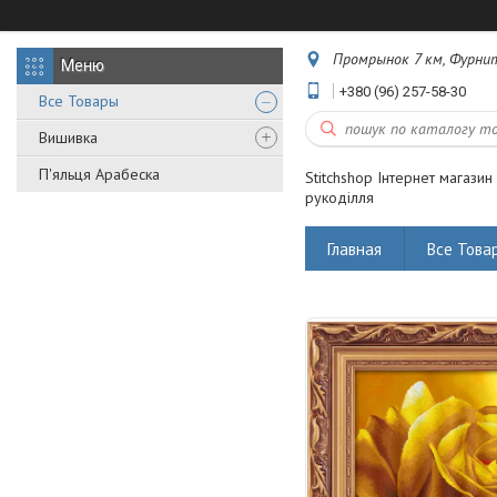
Промрынок 7 км, Фурнит
+380 (96) 257-58-30
Все Товары
Вишивка
П'яльця Арабеска
Stitchshop Інтернет магазин
рукоділля
Главная
Все Това