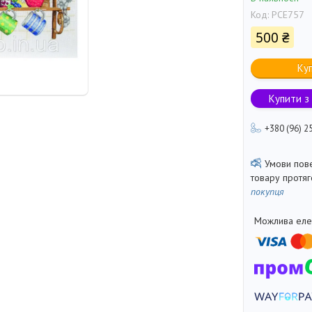
Код:
PCE757
500 ₴
Ку
Купити з
+380 (96) 2
товару протя
покупця