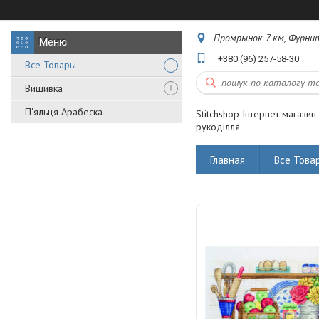
Промрынок 7 км, Фурнит
+380 (96) 257-58-30
Все Товары
Вишивка
П'яльця Арабеска
Stitchshop Інтернет магазин
рукоділля
Главная
Все Това