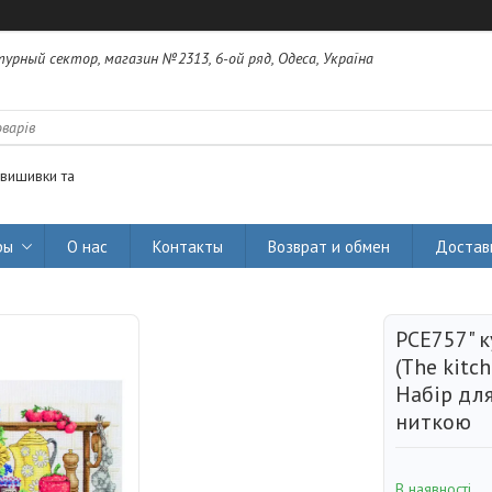
урный сектор, магазин №2313, 6-ой ряд, Одеса, Україна
 вишивки та
ры
О нас
Контакты
Возврат и обмен
Достав
PCE757" 
(The kitc
Набір дл
ниткою
В наявності