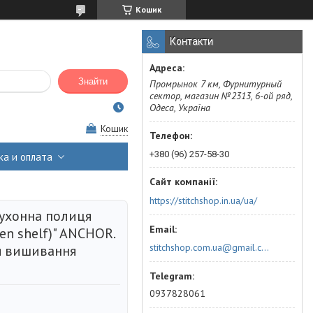
Кошик
Контакти
Знайти
Промрынок 7 км, Фурнитурный
сектор, магазин №2313, 6-ой ряд,
Одеса, Україна
Кошик
+380 (96) 257-58-30
ка и оплата
https://stitchshop.in.ua/ua/
кухонна полиця
hen shelf)" ANCHOR.
stitchshop.com.ua@gmail.com
я вишивання
0937828061