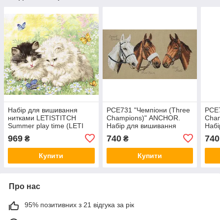
Набір для вишивання
PCE731 "Чемпіони (Three
PCE7
нитками LETISTITCH
Champions)" ANCHOR.
Cha
Summer play time (LETI
Набір для вишивання
Набі
954)
нитками
нит
969
740
740
₴
₴
Купити
Купити
Про нас
95% позитивних з 21 відгука за рік