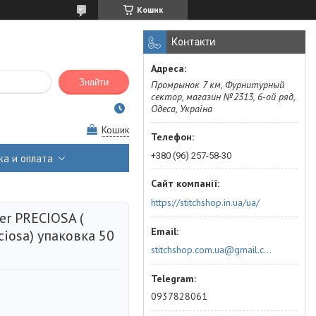
Кошик
Контакти
Знайти
Промрынок 7 км, Фурнитурный
сектор, магазин №2313, 6-ой ряд,
Одеса, Україна
Кошик
+380 (96) 257-58-30
ка и оплата
https://stitchshop.in.ua/ua/
er PRECIOSA (
ciosa) упаковка 50
stitchshop.com.ua@gmail.com
0937828061