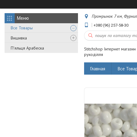
Промрынок 7 км, Фурнит
+380 (96) 257-58-30
Все Товары
Вишивка
П'яльця Арабеска
Stitchshop Інтернет магазин
рукоділля
Главная
Все Това