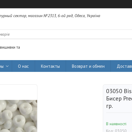
урный сектор, магазин №2313, 6-ой ряд, Одеса, Україна
 вишивки та
ры
О нас
Контакты
Возврат и обмен
Достав
03050 Bis
Бисер Pre
гр.
В наявності
Код:
03050