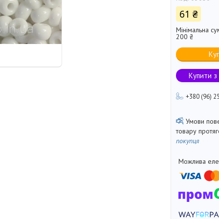
61 ₴
Мінімальна су
200 ₴
Ку
Купити з
+380 (96) 2
товару протя
покупця