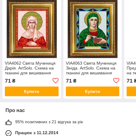
VIA4062 Свята Мучениця
VIA4063 Свята Мучениця
VIA4
Дарія. ArtSolo. Схема на
Зініда. ArtSolo. Схема на
Пред
тканині для вишивання
тканині для вишивання
на т
бісером
бісером
бісе
71
71
71
₴
₴
Купити
Купити
Про нас
95% позитивних з 21 відгука за рік
Працює з 11.12.2014