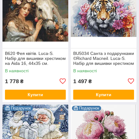
B620 Фея квітів. Luca-S.
BU5034 Санта з подарунками
Набір для вишивки хрестиком
©Richard Macneil. Luca-S.
на Aida 16, 44х35 см.
Набір для вишивки хрестиком
В наявності
В наявності
1 778
1 497
₴
₴
Купити
Купити
Подарунок
Подарунок