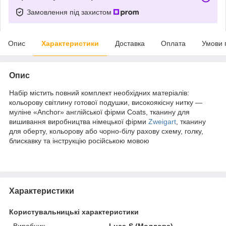
Замовлення під захистом
Опис
Характеристики
Доставка
Оплата
Умови 
Опис
Набір містить повний комплект необхідних матеріалів:
кольорову світлину готової подушки, високоякісну нитку —
муліне «Anchor» англійської фірми Coats, тканину для
вишивання виробництва німецької фірми
Zweigart
, тканину
для оберту, кольорову або чорно-білу рахову схему, голку,
блискавку та інструкцію російською мовою
Характеристики
Користувальницькі характеристики
Виробник
Luca-S (Молдова)