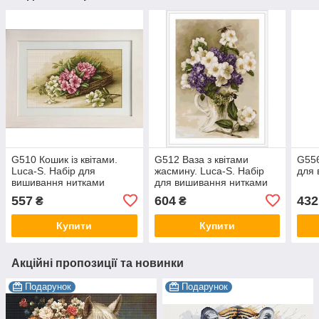
G510 Кошик із квітами.
G512 Ваза з квітами
G556
Luca-S. Набір для
жасмину. Luca-S. Набір
для 
вишивання нитками
для вишивання нитками
557
604
432
₴
₴
Купити
Купити
Акційні пропозиції та новинки
Подарунок
Подарунок