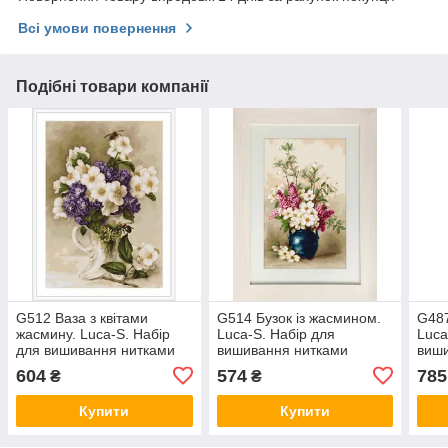
Всі умови повернення
Подібні товари компанії
G512 Ваза з квітами
G514 Бузок із жасмином.
G487
жасмину. Luca-S. Набір
Luca-S. Набір для
Luca
для вишивання нитками
вишивання нитками
виш
604
574
785
₴
₴
Купити
Купити