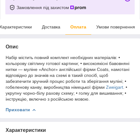
Замовлення під захистом
Характеристики
Доставка
Оплата
Умови повернення
Опис
Набір містить повний комплект необхідних матеріалів: •
кольорову світлину готової картини; • високоякісні бавовняні
нитки — муліне «Anchor» англійської фірми Coats, намотані
відповідно до значків на схемі в такий спосіб, щоб
забезпечити зручний процес роботи та зберігання муліні; •
гобеленову канву, виробництва німецької фірми
Zweigart
. •
укрупну чорно-білу рахову схему; • голку для вишивання; •
інструкцію, включно з російською мовою.
Приховати
Характеристики