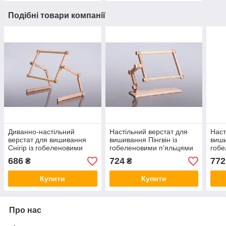
Подібні товари компанії
Диванно-настільний
Настільний верстат для
Наст
верстат для вишивання
вишивання Пінгвін із
виши
Снігір із гобеленовими
гобеленовими п'яльцями
гобе
п'яльцями 40х56 см.
20х24 см. Арабеска.
25х3
686
724
772
₴
₴
Арабеска.
Купити
Купити
Про нас