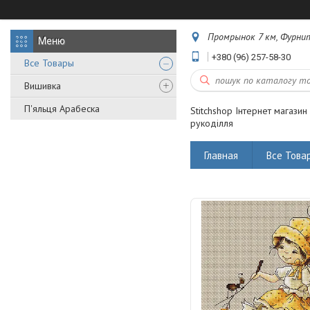
Промрынок 7 км, Фурнит
+380 (96) 257-58-30
Все Товары
Вишивка
П'яльця Арабеска
Stitchshop Інтернет магазин
рукоділля
Главная
Все Това