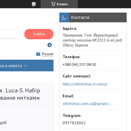
Кошик
Контакти
Знайти
Промрынок 7 км, Фурнитурный
сектор, магазин №2313, 6-ой ряд,
Одеса, Україна
Кошик
+380 (96) 257-58-30
ка и оплата
https://stitchshop.in.ua/ua/
 . Luca-S. Набір
вання нитками
stitchshop.com.ua@gmail.com
дріб
0937828061