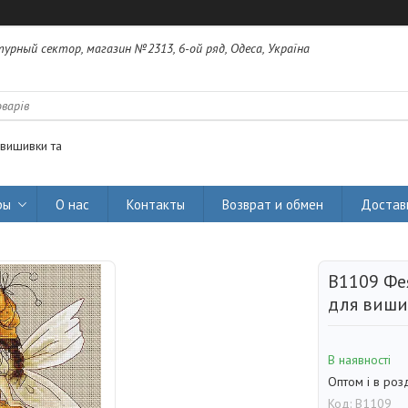
урный сектор, магазин №2313, 6-ой ряд, Одеса, Україна
 вишивки та
ры
О нас
Контакты
Возврат и обмен
Достав
B1109 Фея
для виши
В наявності
Оптом і в роз
Код:
B1109