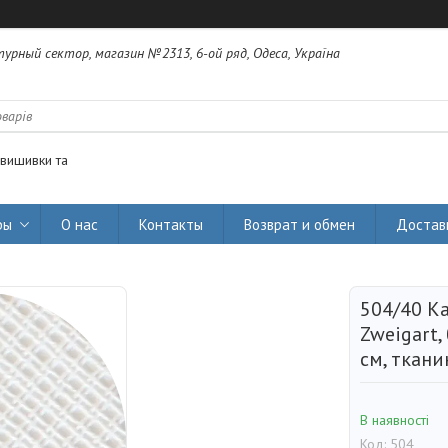
урный сектор, магазин №2313, 6-ой ряд, Одеса, Україна
 вишивки та
ры
О нас
Контакты
Возврат и обмен
Достав
504/40 К
Zweigart,
см, ткани
В наявності
Код:
504