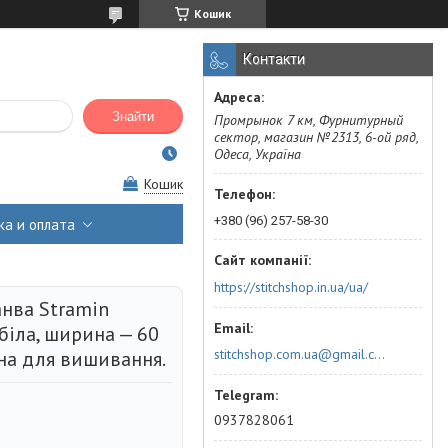
Кошик
Контакти
Знайти
Промрынок 7 км, Фурнитурный
сектор, магазин №2313, 6-ой ряд,
Одеса, Україна
Кошик
+380 (96) 257-58-30
ка и оплата
https://stitchshop.in.ua/ua/
анва Stramin
 біла, ширина — 60
stitchshop.com.ua@gmail.com
на для вишивання.
0937828061