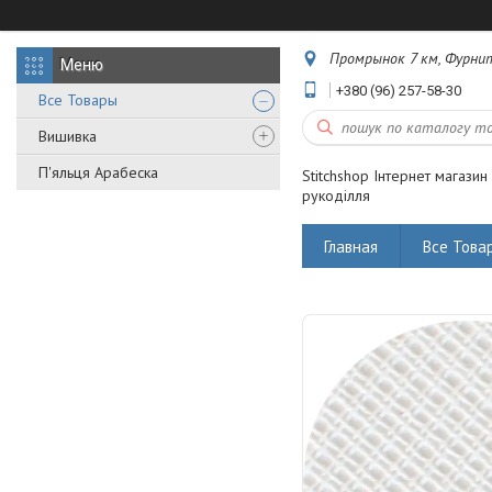
Промрынок 7 км, Фурнит
+380 (96) 257-58-30
Все Товары
Вишивка
П'яльця Арабеска
Stitchshop Інтернет магазин
рукоділля
Главная
Все Това