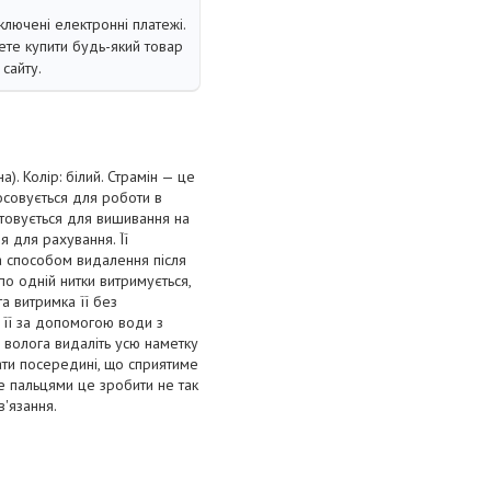
ключені електронні платежі.
те купити будь-який товар
сайту.
а). Колір: білий. Страмін — це
осовується для роботи в
истовується для вишивання на
я для рахування. Її
за способом видалення після
по одній нитки витримується,
а витримка її без
 її за допомогою води з
 волога видаліть усю наметку
ати посередині, що сприятиме
е пальцями це зробити не так
'язання.