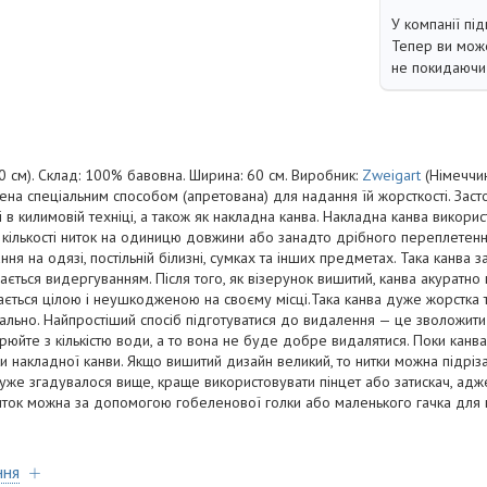
У компанії під
Тепер ви може
не покидаючи 
10 см). Склад: 100% бавовна. Ширина: 60 см. Виробник:
Zweigart
(Німеччин
лена спеціальним способом (апретована) для надання їй жорсткості. Заст
 і в килимовій техніці, а також як накладна канва. Накладна канва викор
ої кількості ниток на одиницю довжини або занадто дрібного переплетенн
я на одязі, постільній білизні, сумках та інших предметах. Така канва 
ється видергуванням. Після того, як візерунок вишитий, канва акуратно 
ється цілою і неушкодженою на своєму місці.Така канва дуже жорстка т
льно. Найпростіший спосіб підготуватися до видалення — це зволожити
юйте з кількістю води, а то вона не буде добре видалятися. Поки канва
ки накладної канви. Якщо вишитий дизайн великий, то нитки можна підріз
уже згадувалося вище, краще використовувати пінцет або затискач, адж
ниток можна за допомогою гобеленової голки або маленького гачка для в
ння