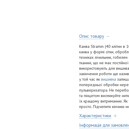
Опис товару
Канва Stramin (40 клітин в 
канва у формі сітки, оброб
техніках лічильник, гобелен
тканині, що не має постійн
використовують для вишиванн
закінчення роботи ще назива
у той час як
вишивка
залиша
попередньої обробки нереа
пульверизатора. Не перебор
та пінцетом висмикуйте нит
їх кращому витриманню. Як 
просто. Підчепити кінчики 
Характеристики
Інформація для замовле