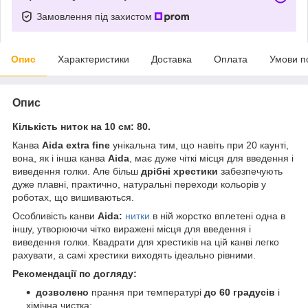
Замовлення під захистом
Опис
Характеристики
Доставка
Оплата
Умови п
Опис
Кількість ниток на 10 см: 80.
Канва
Aida extra fine
унікальна тим, що навіть при 20 каунті,
вона, як і інша канва
Aida
, має дуже чіткі місця для введення і
виведення голки. Але більш
дрібні хрестики
забезпечують
дуже плавні, практично, натуральні переходи кольорів у
роботах, що вишиваються.
Особливість канви
Aida:
нитки
в ній жорстко вплетені одна в
іншу, утворюючи чітко виражені місця для введення і
виведення голки. Квадрати для хрестиків на цій канві легко
рахувати, а самі хрестики виходять ідеально рівними.
Рекомендації по догляду:
дозволено
прання при температурі
до 60 градусів
і
хімічна чистка;