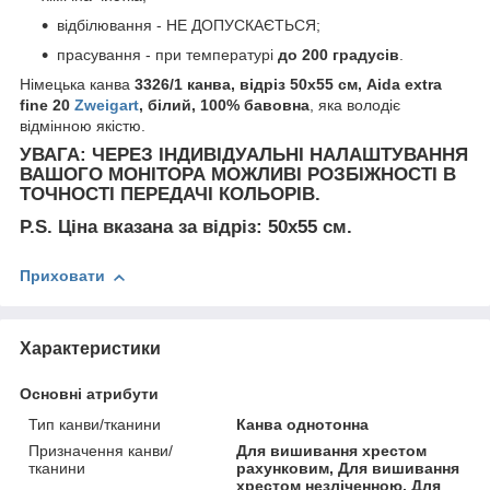
відбілювання - НЕ ДОПУСКАЄТЬСЯ;
прасування - при температурі
до 20
0 градусів
.
Німецька канва
3326/1 канва, відріз 50x55 см, Aida extra
fine 20
Zweigart
, білий, 100% бавовна
, яка володіє
відмінною якістю.
УВАГА: ЧЕРЕЗ ІНДИВІДУАЛЬНІ НАЛАШТУВАННЯ
ВАШОГО МОНІТОРА МОЖЛИВІ РОЗБІЖНОСТІ В
ТОЧНОСТІ ПЕРЕДАЧІ КОЛЬОРІВ.
P.S. Ціна вказана за відріз: 50x55 см.
Приховати
Характеристики
Основні атрибути
Тип канви/тканини
Канва однотонна
Призначення канви/
Для вишивання хрестом
тканини
рахунковим, Для вишивання
хрестом незліченною, Для