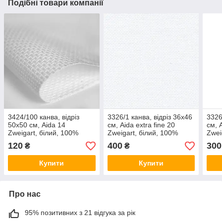
Подібні товари компанії
3424/100 канва, відріз
3326/1 канва, відріз 36x46
3326
50х50 см, Aida 14
см, Aida extra fine 20
см, 
Zweigart, білий, 100%
Zweigart, білий, 100%
Zwei
бавовна
бавовна
бав
120
400
300
₴
₴
Купити
Купити
Про нас
95% позитивних з 21 відгука за рік