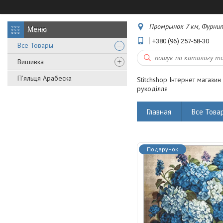
Промрынок 7 км, Фурнит
+380 (96) 257-58-30
Все Товары
Вишивка
П'яльця Арабеска
Stitchshop Інтернет магазин
рукоділля
Главная
Все Това
Подарунок