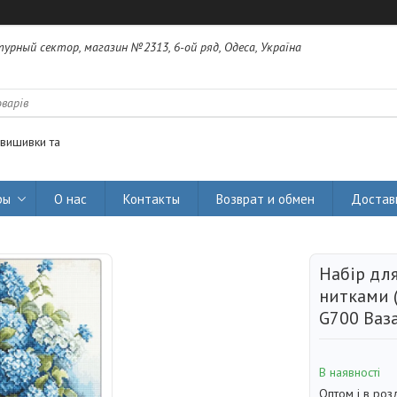
урный сектор, магазин №2313, 6-ой ряд, Одеса, Україна
 вишивки та
ры
О нас
Контакты
Возврат и обмен
Достав
Набір дл
нитками (
G700 Ваза
В наявності
Оптом і в роз