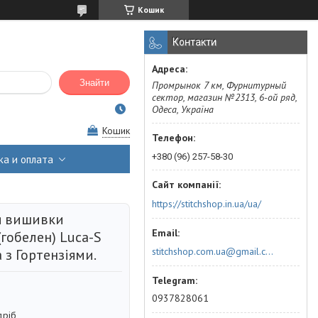
Кошик
Контакти
Знайти
Промрынок 7 км, Фурнитурный
сектор, магазин №2313, 6-ой ряд,
Одеса, Україна
Кошик
+380 (96) 257-58-30
ка и оплата
https://stitchshop.in.ua/ua/
я вишивки
гобелен) Luca-S
stitchshop.com.ua@gmail.com
 з Гортензіями.
0937828061
дріб