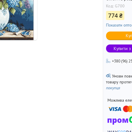
Код:
G700
774 ₴
Показати опто
Ку
Купити з
+380 (96) 2
товару протя
покупця