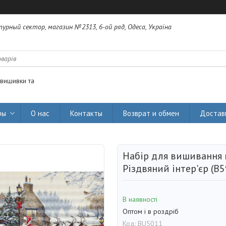
урный сектор, магазин №2313, 6-ой ряд, Одеса, Україна
 вишивки та
ры
О нас
Контакты
Возврат и обмен
Достав
Набір для вишивання
Різдвяний інтер'єр (B5
В наявності
Оптом і в роздріб
Код:
BU5011