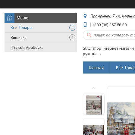
Промрынок 7 км, Фурнит
+380 (96) 257-58-30
Все Товары
Вишивка
П'яльця Арабеска
Stitchshop Інтернет магазин
рукоділля
Главная
Все Това