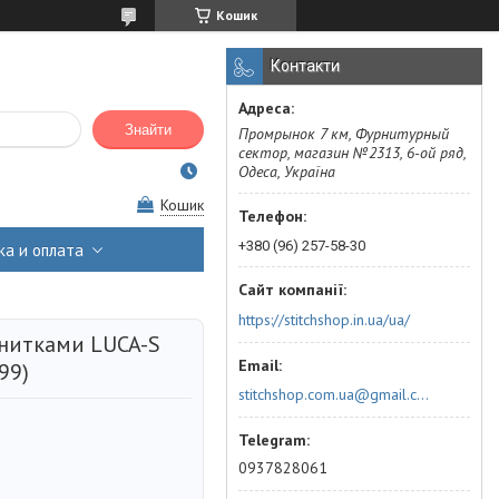
Кошик
Контакти
Знайти
Промрынок 7 км, Фурнитурный
сектор, магазин №2313, 6-ой ряд,
Одеса, Україна
Кошик
+380 (96) 257-58-30
ка и оплата
https://stitchshop.in.ua/ua/
 нитками LUCA-S
99)
stitchshop.com.ua@gmail.com
0937828061