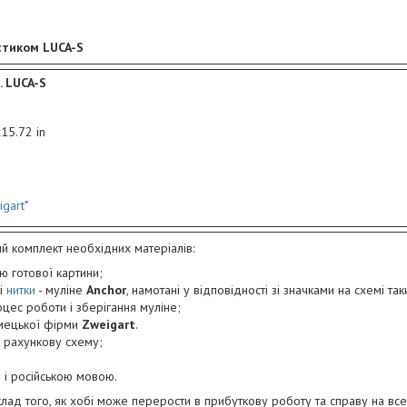
стиком LUCA-S
. LUCA-S
15.72 in
gart
"
й комплект необхідних матеріалів:
 готової картини;
ні
нитки
- муліне
Anchor
, намотані у відповідності зі значками на схемі т
цес роботи і зберігання муліне;
імецької фірми
Zweigart
.
 рахункову схему;
 і російською мовою.
лад того, як хобі може перерости в прибуткову роботу та справу на все