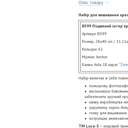
Опис товару
Набір для вишивання хре
B599 Різдвяний інтер'єр
Артикул: B599
Розмір: 28x40 cm / 11.11x
Кольори: 61
Муліне: Anchor
Канва: Aida 18 карат. "
Zwei
Набір включає в себе повни
кольорову фотографію
високоякісні бавовня
забезпечити зручний про
канву виробництва н
укрупнену чорно-білу
голку для вишивання;
інструкцію, включаючи
ТМ Luca-S –
яскравий прик